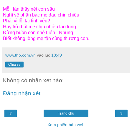
Mỗi lần thấy nét con sầu
Nghĩ về phận bạc mẹ đau chín chiều
Phải vì lỗi tại tình yêu?
Hay trời bắt mẹ chịu nhiều lao lung
Đừng buồn con nhé Liên - Nhung
Biết không lòng mẹ tận cùng thương con.
www.tho.com.vn
vào lúc
18:49
Chia sẻ
Không có nhận xét nào:
Đăng nhận xét
‹
›
Trang chủ
Xem phiên bản web